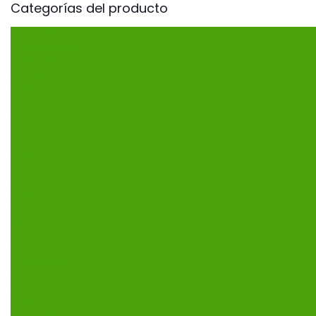
Categorías del producto
CAFETERÍA
Cafetería General
Galletería
DECORADAS
Bautizos
Cumpleaños
Días Especiales
Grados
infantiles
Matrimonio
Quince años
En Promoción
POSTRES
Productos Destacados
Ofertas
TORTAS
Broniwe
Cheseecake
Decorado - Tajado
Pie
Tortas
Tres Leches