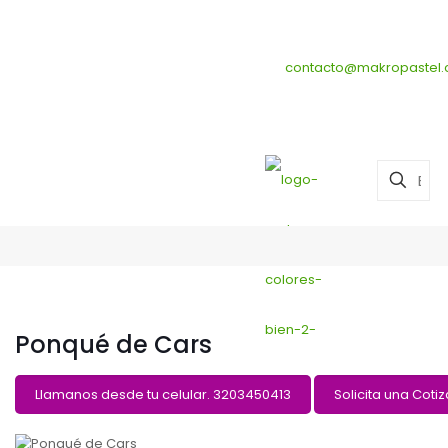
Makro pastel , Pastelerías 
contacto@makropastel
Ponqué de Cars
Llamanos desde tu celular. 3203450413
Solicita una Coti