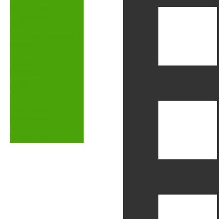
Quince años
En Promoción
POSTRES
Productos Destacados
Ofertas
TORTAS
Broniwe
Cheseecake
Decorado - Tajado
Pie
Tortas
Tres Leches
TORTAS PARA
NUESTROS
DECORADOS