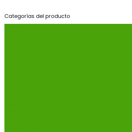
Categorías del producto
CAFETERÍA
Cafetería General
Galletería
DECORADAS
Bautizos
Cumpleaños
Días Especiales
Grados
infantiles
Matrimonio
Quince años
En Promoción
POSTRES
Productos Destacados
Ofertas
TORTAS
Broniwe
Cheseecake
Decorado - Tajado