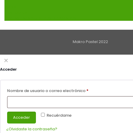
Pie
Tortas
Tres Leches
TORTAS PARA NUESTROS DECORADOS
Makro Pastel 2022
✕
Acceder
Obligatorio
Nombre de usuario o correo electrónico
*
Recuérdame
Acceder
¿Olvidaste la contraseña?