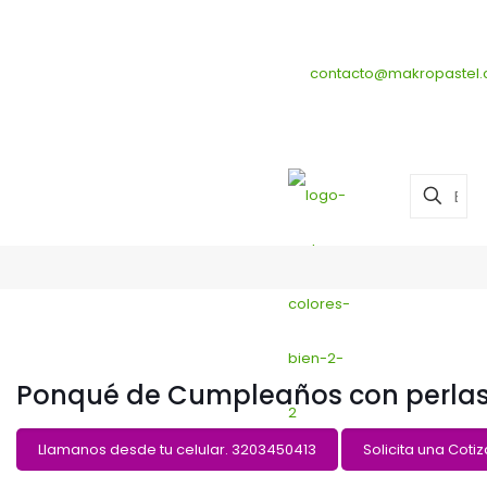
Makro pastel , Pastelerías 
contacto@makropastel
Ponqué de Cumpleaños con perla
Llamanos desde tu celular. 3203450413
Solicita una Coti